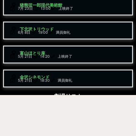
猪熊弦一郎現代美術館
7月 23日
13:00
上映終了
下北沢トリウッド
6月 8日
19:00
満員御礼
富山ほとり座
5月 21日
14:20
上映終了
金沢シネモンド
5月 21日
18:30
満員御礼
劇場リスト